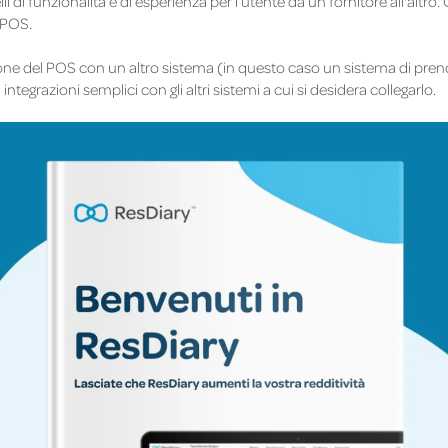
li di funzionalità e di esperienza per l’utente da un fornitore all'alt
 POS.
one del POS con un altro sistema (in questo caso un sistema di preno
integrazioni semplici con gli altri sistemi a cui si desidera collegarlo.